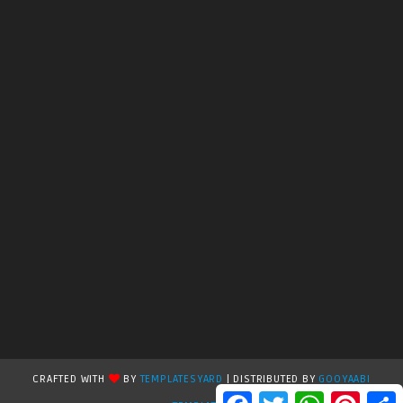
CRAFTED WITH
BY
TEMPLATESYARD
| DISTRIBUTED BY
GOOYAABI
F
T
W
P
S