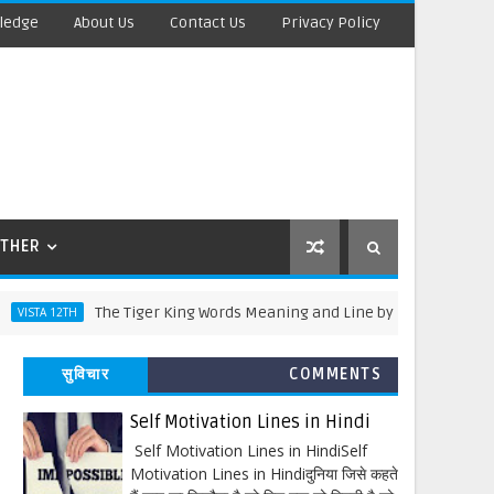
ledge
About Us
Contact Us
Privacy Policy
THER
The Tiger King Words Meaning and Line by Line Translation
12TH
सुविचार
COMMENTS
Self Motivation Lines in Hindi
Self Motivation Lines in HindiSelf
Motivation Lines in Hindiदुनिया जिसे कहते