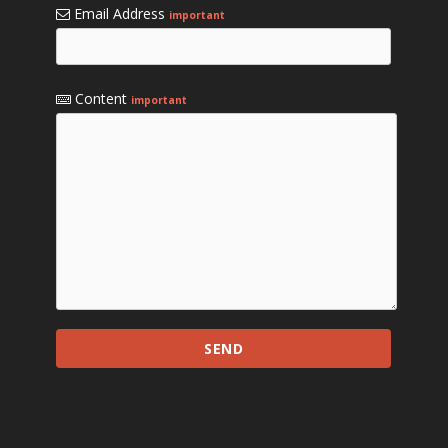
Email Address
important
Content
important