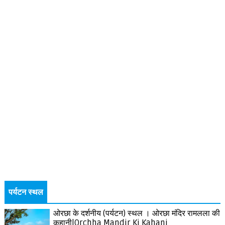
पर्यटन स्थल
ओरछा के दर्शनीय (पर्यटन) स्थल । ओरछा मंदिर रामलला की
कहानी|Orchha Mandir Ki Kahani