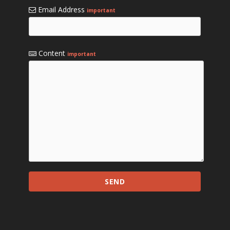
Email Address
important
Content
important