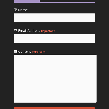
Name
Email Address
important
Content
important