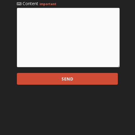
Content
important