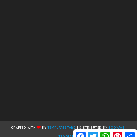
CRAFTED WITH
BY
TEMPLATESYARD
| DISTRIBUTED BY
GOOYAABI
F
T
W
P
S
TEMPLATES