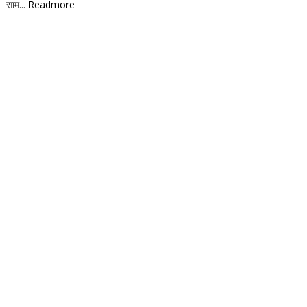
साम...
Readmore