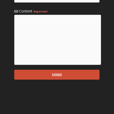
Content
important