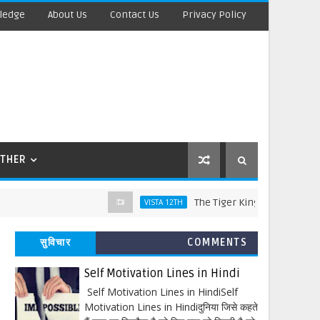
ledge
About Us
Contact Us
Privacy Policy
THER
The Tiger King Words Meaning and L
VISTA 12TH
सुविचार
COMMENTS
Self Motivation Lines in Hindi
Self Motivation Lines in HindiSelf
Motivation Lines in Hindiदुनिया जिसे कहते