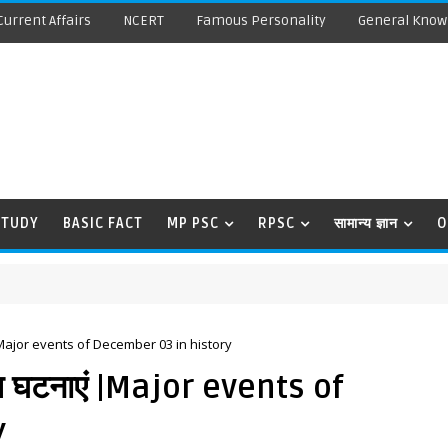
Current Affairs
NCERT
Famous Personality
General Know
STUDY
BASIC FACT
MP PSC
RPSC
सामान्य ज्ञान
O
ाएं |Major events of December 03 in history
मुख घटनाएं |Major events of
y