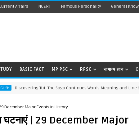
Current Affairs
NCERT
Famous Personality
General Know
STUDY
BASIC FACT
MP PSC
RPSC
सामान्य ज्ञान
O
Discovering Tut: The Saga Continues Words Meaning and Line by Line 
एं | 29 December Major Events in History
रमुख घटनाएं | 29 December Major