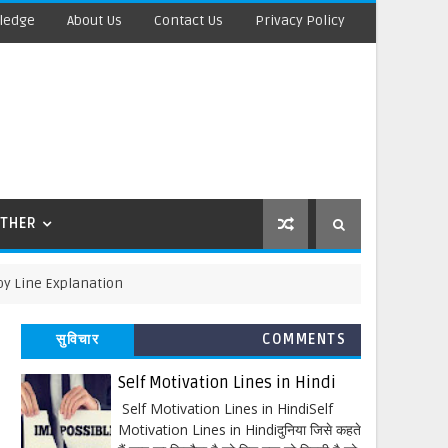
ledge
About Us
Contact Us
Privacy Policy
THER
Explanation
सुविचार
COMMENTS
Self Motivation Lines in Hindi
Self Motivation Lines in HindiSelf
Motivation Lines in Hindiदुनिया जिसे कहते