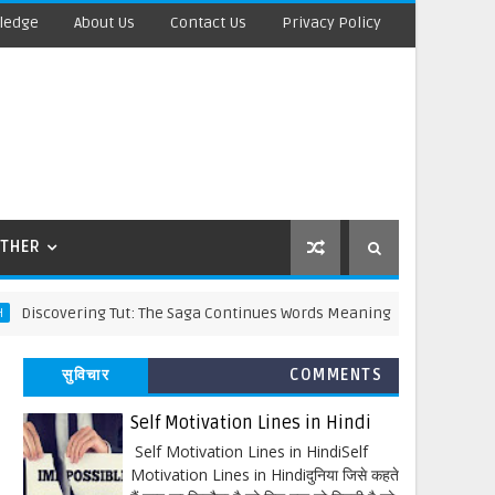
ledge
About Us
Contact Us
Privacy Policy
THER
vering Tut: The Saga Continues Words Meaning and Line by Line Expl
सुविचार
COMMENTS
Self Motivation Lines in Hindi
Self Motivation Lines in HindiSelf
Motivation Lines in Hindiदुनिया जिसे कहते