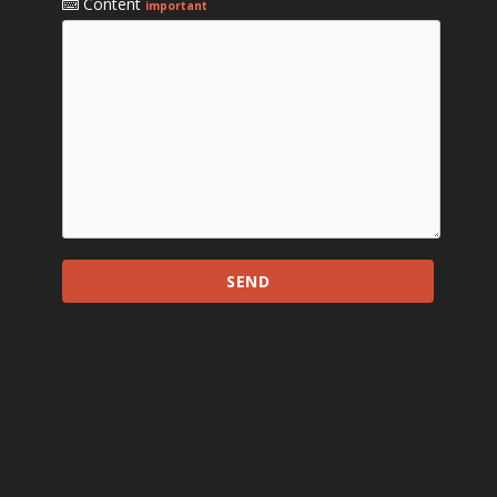
Content
important