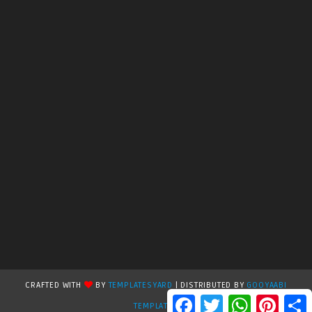
CRAFTED WITH
BY
TEMPLATESYARD
| DISTRIBUTED BY
GOOYAABI
F
T
W
P
S
TEMPLATES
a
w
h
i
h