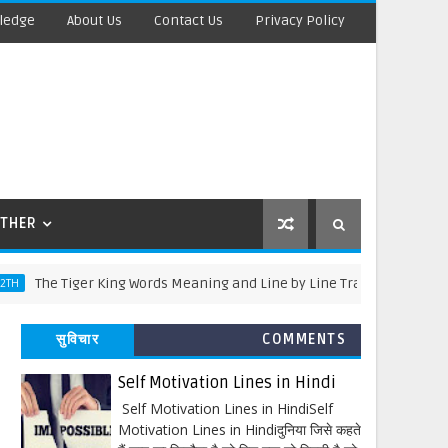
ledge
About Us
Contact Us
Privacy Policy
THER
e Tiger King Words Meaning and Line by Line Translation
सुविचार
COMMENTS
Self Motivation Lines in Hindi
Self Motivation Lines in HindiSelf
Motivation Lines in Hindiदुनिया जिसे कहते