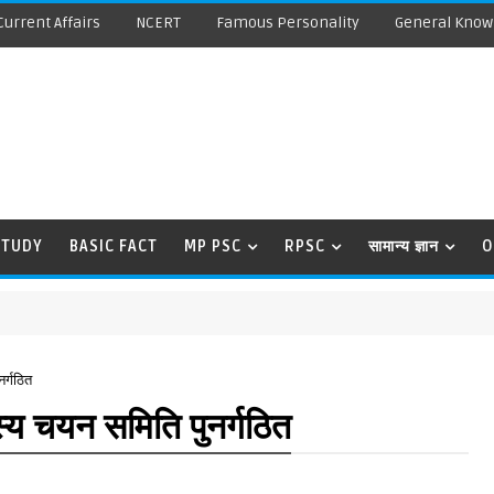
Current Affairs
NCERT
Famous Personality
General Know
STUDY
BASIC FACT
MP PSC
RPSC
सामान्य ज्ञान
O
र्गठित
्य चयन समिति पुनर्गठित