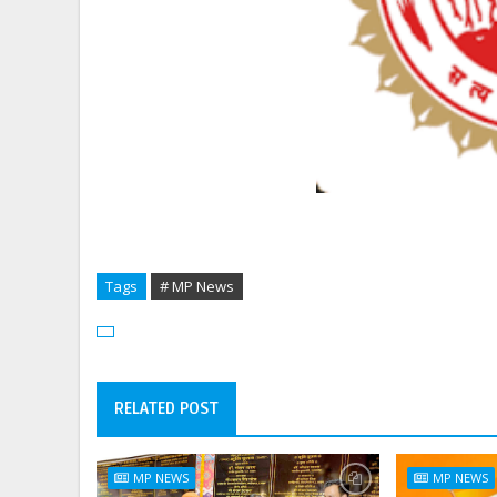
Tags
# MP News
RELATED POST
MP NEWS
MP NEWS