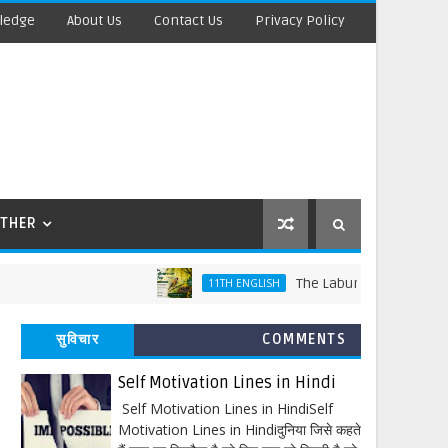
ledge
About Us
Contact Us
Privacy Policy
THER
The Laburnum Top Words Meanin
11TH ENGLISH
सुविचार
COMMENTS
Self Motivation Lines in Hindi
Self Motivation Lines in HindiSelf
Motivation Lines in Hindiदुनिया जिसे कहते