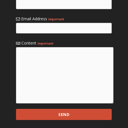
Email Address
important
Content
important