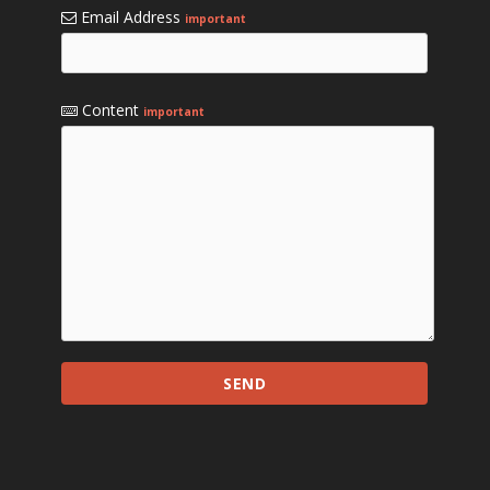
Email Address
important
Content
important