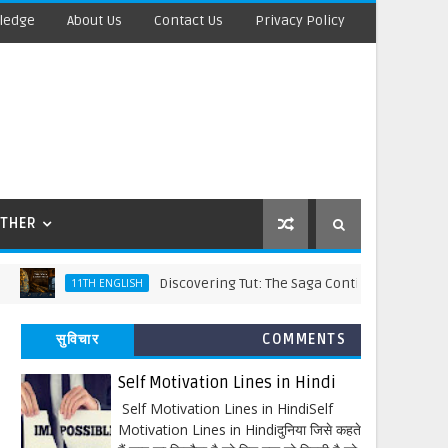
ledge
About Us
Contact Us
Privacy Policy
THER
Discovering Tut: The Saga Continues Words Meaning a
11TH ENGLISH
सुविचार
COMMENTS
Self Motivation Lines in Hindi
Self Motivation Lines in HindiSelf
Motivation Lines in Hindiदुनिया जिसे कहते