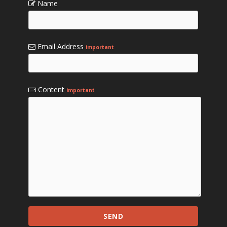
Name
Email Address
important
Content
important