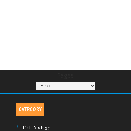
Pages
CATRGORY
11th Biology