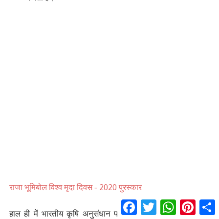
2020
राजा भूमिबोल विश्व मृदा दिवस -
पुरस्कार
F
T
W
P
S
a
w
h
i
h
Indian Council of
हाल ही में भारतीय कृषि अनुसंधान परिषद (
c
i
a
n
a