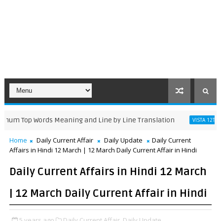
p Words Meaning and Line by Line Translation
The Ti
VISTA 12TH
Home
Daily Current Affair
Daily Update
Daily Current
Affairs in Hindi 12 March | 12 March Daily Current Affair in Hindi
Daily Current Affairs in Hindi 12 March
| 12 March Daily Current Affair in Hindi
5 years ago
Daily Current Affair,
Daily Update,