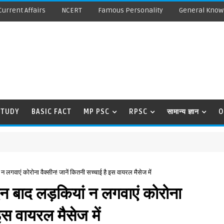
Current Affairs
NCERT
Famous Personality
General Know
STUDY
BASIC FACT
MP PSC
RPSC
सामान्य ज्ञान
O
 लगवाएं कोरोना वैक्सीन! जानें कितनी सच्चाई है इस वायरल मैसेज में
न बाद लड़कियां न लगवाएं कोरोना
इस वायरल मैसेज में