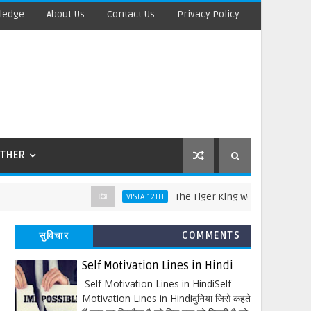
ledge
About Us
Contact Us
Privacy Policy
THER
The Tiger King Words Meaning and Line 
VISTA 12TH
सुविचार
COMMENTS
Self Motivation Lines in Hindi
Self Motivation Lines in HindiSelf
Motivation Lines in Hindiदुनिया जिसे कहते