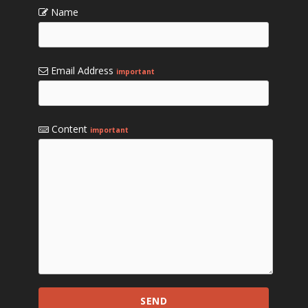
Name
Email Address
important
Content
important