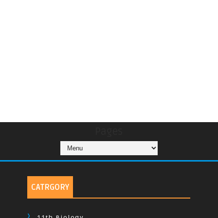
Pages
CATRGORY
11th Biology