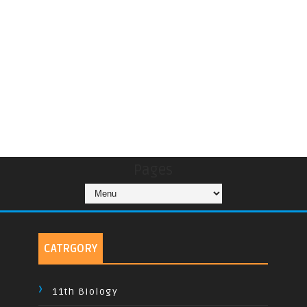
Pages
CATRGORY
11th Biology