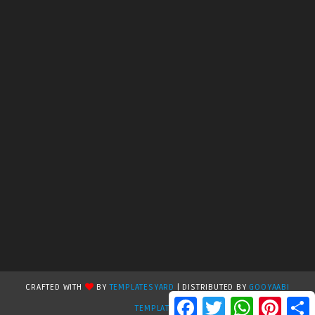
CRAFTED WITH
BY
TEMPLATESYARD
| DISTRIBUTED BY
GOOYAABI
F
T
W
P
S
TEMPLATES
a
w
h
i
h