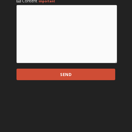
Content
important