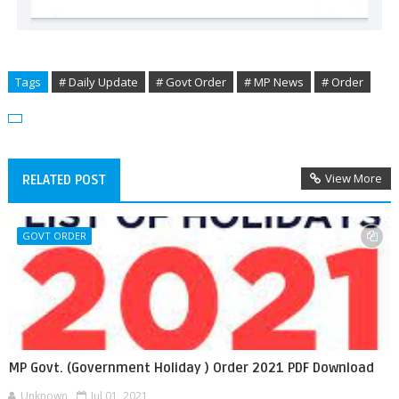
Tags
# Daily Update
# Govt Order
# MP News
# Order
View More
RELATED POST
GOVT ORDER
MP Govt. (Government Holiday ) Order 2021 PDF Download
Unknown
Jul 01, 2021