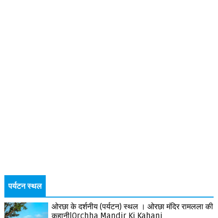
पर्यटन स्थल
ओरछा के दर्शनीय (पर्यटन) स्थल । ओरछा मंदिर रामलला की
कहानी|Orchha Mandir Ki Kahani