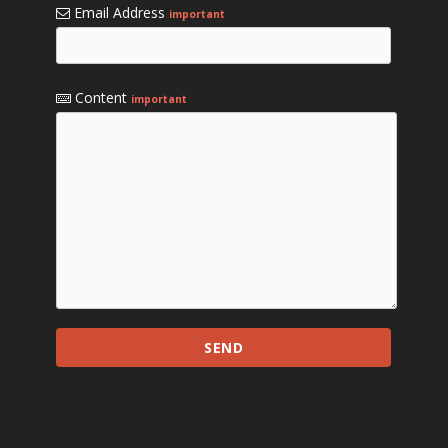
Email Address
important
Content
important