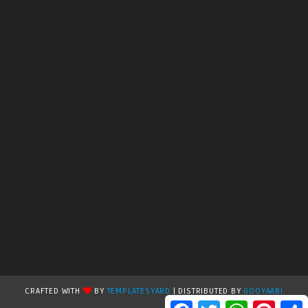
CRAFTED WITH
BY
TEMPLATESYARD
| DISTRIBUTED BY
GOOYAABI
F
T
W
P
S