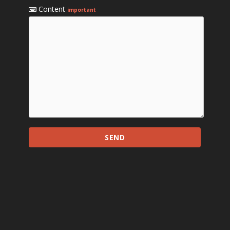
Content
important