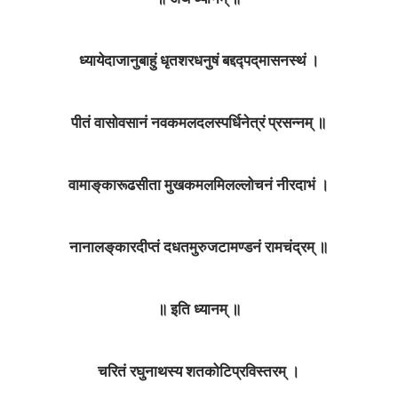
ध्यायेदाजानुबाहुं धृतशरधनुषं बद्दद्पद्‌मासनस्थं ।
पीतं वासोवसानं नवकमलदलस्पर्धिनेत्रं प्रसन्नम्‌ ॥
वामाङ्‌कारूढसीता मुखकमलमिलल्लोचनं नीरदाभं ।
नानालङ्‌कारदीप्तं दधतमुरुजटामण्डनं रामचंद्रम्‌ ॥
॥ इति ध्यानम्‌ ॥
चरितं रघुनाथस्य शतकोटिप्रविस्तरम्‌ ।