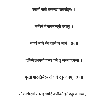
स्वामी रामो मत्सखा रामचंद्र: ।
सर्वस्वं मे रामचन्द्रो दयालु ।
नान्यं जाने नैव जाने न जाने ॥३०॥
दक्षिणे लक्ष्मणो यस्य वामे तु जनकात्मजा ।
पुरतो मारुतिर्यस्य तं वन्दे रघुनंदनम्‌ ॥३१॥
लोकाभिरामं रनरङ्‌गधीरं राजीवनेत्रं रघुवंशनाथम्‌ ।