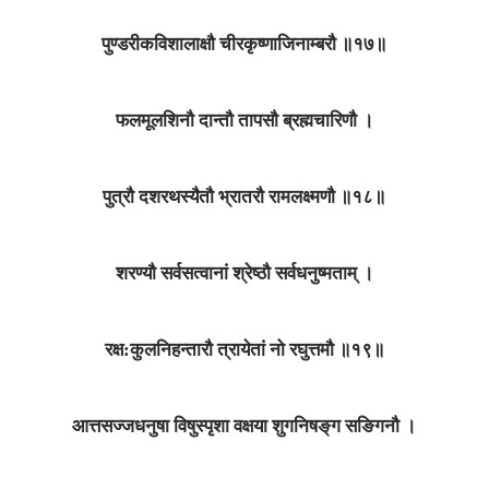
पुण्डरीकविशालाक्षौ चीरकृष्णाजिनाम्बरौ ॥१७॥
फलमूलशिनौ दान्तौ तापसौ ब्रह्मचारिणौ ।
पुत्रौ दशरथस्यैतौ भ्रातरौ रामलक्ष्मणौ ॥१८॥
शरण्यौ सर्वसत्वानां श्रेष्ठौ सर्वधनुष्मताम्‌ ।
रक्ष:कुलनिहन्तारौ त्रायेतां नो रघुत्तमौ ॥१९॥
आत्तसज्जधनुषा विषुस्पृशा वक्षया शुगनिषङ्‌ग सङि‌गनौ ।