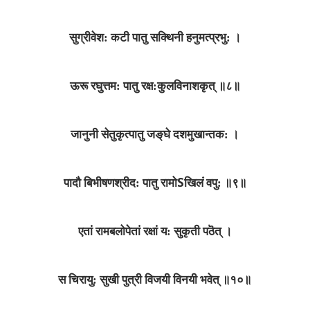
सुग्रीवेश: कटी पातु सक्थिनी हनुमत्प्रभु: ।
ऊरू रघुत्तम: पातु रक्ष:कुलविनाशकृत्‌ ॥८॥
जानुनी सेतुकृत्पातु जङ्‌घे दशमुखान्तक: ।
S
पादौ बिभीषणश्रीद: पातु रामो
खिलं वपु: ॥९॥
एतां रामबलोपेतां रक्षां य: सुकृती पठॆत्‌ ।
स चिरायु: सुखी पुत्री विजयी विनयी भवेत्‌ ॥१०॥