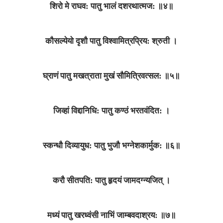
शिरो मे राघव: पातु भालं दशरथात्मज: ॥४॥
कौसल्येयो दृशौ पातु विश्वामित्रप्रिय: श्रुती ।
घ्राणं पातु मखत्राता मुखं सौमित्रिवत्सल: ॥५॥
जिव्हां विद्दानिधि: पातु कण्ठं भरतवंदित: ।
स्कन्धौ दिव्यायुध: पातु भुजौ भग्नेशकार्मुक: ॥६॥
करौ सीतपति: पातु हृदयं जामदग्न्यजित्‌ ।
मध्यं पातु खरध्वंसी नाभिं जाम्बवदाश्रय: ॥७॥