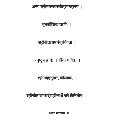
अस्य श्रीरामरक्षास्तोत्रमन्त्रस्य ।
बुधकौशिक ऋषि: ।
श्रीसीतारामचंद्रोदेवता ।
अनुष्टुप्‌ छन्द: । सीता शक्ति: ।
श्रीमद्‌हनुमान्‌ कीलकम्‌ ।
श्रीसीतारामचंद्रप्रीत्यर्थे जपे विनियोग: ॥
॥ अथ ध्यानम्‌ ॥