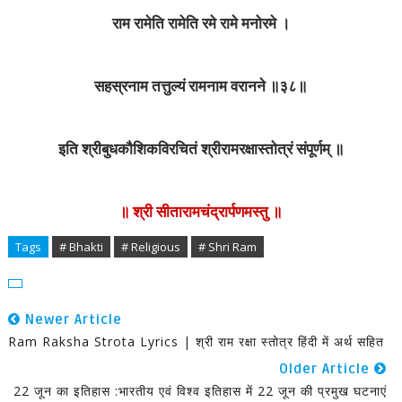
राम रामेति रामेति रमे रामे मनोरमे ।
सहस्रनाम तत्तुल्यं रामनाम वरानने ॥३८॥
इति श्रीबुधकौशिकविरचितं श्रीरामरक्षास्तोत्रं संपूर्णम्‌ ॥
॥ श्री सीतारामचंद्रार्पणमस्तु ॥
Tags
# Bhakti
# Religious
# Shri Ram
Newer Article
Ram Raksha Strota Lyrics | श्री राम रक्षा स्तोत्र हिंदी में अर्थ सहित
Older Article
22 जून का इतिहास :भारतीय एवं विश्व इतिहास में 22 जून की प्रमुख घटनाएं