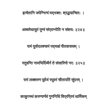
इत्येतानि जपेन्नित्यं मद्‌भक्त: श्रद्धयान्वित: ।
अश्वमेधायुतं पुण्यं संप्राप्नोति न संशय: ॥२४॥
रामं दूर्वादलश्यामं पद्‌माक्षं पीतवाससम्‌ ।
स्तुवन्ति नामभिर्दिव्यैर्न ते संसारिणो नर: ॥२५॥
रामं लक्शमण पूर्वजं रघुवरं सीतापतिं सुंदरम्‌ ।
काकुत्स्थं करुणार्णवं गुणनिधिं विप्रप्रियं धार्मिकम्‌