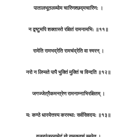
पातालभूतलव्योम चारिणश्छद्‌मचारिण: ।
न द्र्ष्टुमपि शक्तास्ते रक्षितं रामनामभि: ॥११॥
रामेति रामभद्रेति रामचंद्रेति वा स्मरन्‌ ।
नरो न लिप्यते पापै भुक्तिं मुक्तिं च विन्दति ॥१२॥
जगज्जेत्रैकमन्त्रेण रामनाम्नाभिरक्षितम्‌ ।
य: कण्ठे धारयेत्तस्य करस्था: सर्वसिद्द्दय: ॥१३॥
वज्रपंजरनामेदं यो रामकवचं स्मरेत्‌ ।