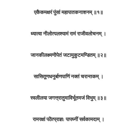
एकैकमक्षरं पुंसां महापातकनाशनम्‌ ॥१॥
ध्यात्वा नीलोत्पलश्यामं रामं राजीवलोचनम्‌ ।
जानकीलक्ष्मणॊपेतं जटामुकुटमण्डितम्‌ ॥२॥
सासितूणधनुर्बाणपाणिं नक्तं चरान्तकम्‌ ।
स्वलीलया जगत्त्रातुमाविर्भूतमजं विभुम्‌ ॥३॥
रामरक्षां पठॆत्प्राज्ञ: पापघ्नीं सर्वकामदाम्‌ ।