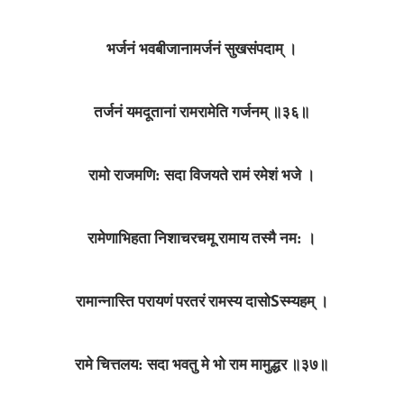
भर्जनं भवबीजानामर्जनं सुखसंपदाम्‌ ।
तर्जनं यमदूतानां रामरामेति गर्जनम्‌ ॥३६॥
रामो राजमणि: सदा विजयते रामं रमेशं भजे ।
रामेणाभिहता निशाचरचमू रामाय तस्मै नम: ।
S
रामान्नास्ति परायणं परतरं रामस्य दासो
स्म्यहम्‌ ।
रामे चित्तलय: सदा भवतु मे भो राम मामुद्धर ॥३७॥