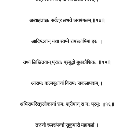
अव्याहताज्ञ: सर्वत्र लभते जयमंगलम्‌ ॥१४॥
आदिष्टवान्‌ यथा स्वप्ने रामरक्षामिमां हर: ।
तथा लिखितवान्‌ प्रात: प्रबुद्धो बुधकौशिक: ॥१५॥
आराम: कल्पवृक्षाणां विराम: सकलापदाम्‌ ।
अभिरामस्त्रिलोकानां राम: श्रीमान्‌ स न: प्रभु: ॥१६॥
तरुणौ रूपसंपन्नौ सुकुमारौ महाबलौ ।