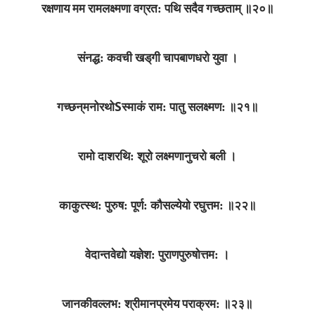
रक्षणाय मम रामलक्ष्मणा वग्रत: पथि सदैव गच्छताम्‌ ॥२०॥
संनद्ध: कवची खड्‌गी चापबाणधरो युवा ।
S
गच्छन्‌मनोरथो
स्माकं राम: पातु सलक्ष्मण: ॥२१॥
रामो दाशरथि: शूरो लक्ष्मणानुचरो बली ।
काकुत्स्थ: पुरुष: पूर्ण: कौसल्येयो रघुत्तम: ॥२२॥
वेदान्तवेद्यो यज्ञेश: पुराणपुरुषोत्तम: ।
जानकीवल्लभ: श्रीमानप्रमेय पराक्रम: ॥२३॥