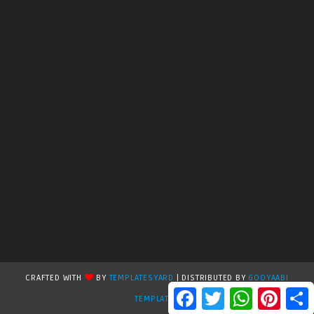
CRAFTED WITH
BY
TEMPLATESYARD
| DISTRIBUTED BY
GOOYAABI
F
T
W
P
S
TEMPLATES
a
w
h
i
h