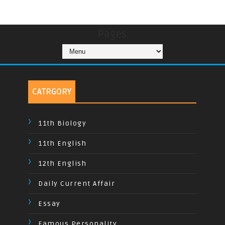
Pages
CATRGORY
11th Biology
11th English
12th English
Daily Current Affair
Essay
Famous Personality