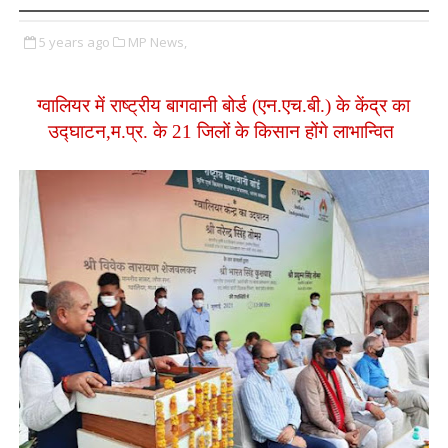
5 years ago
MP News,
ग्वालियर में
राष्ट्रीय
बागवानी बोर्ड
(एन.एच.बी.) के केंद्र का
उद्घाटन,
म.प्र. के 21 जिलों के किसान
होंगे
लाभान्वित