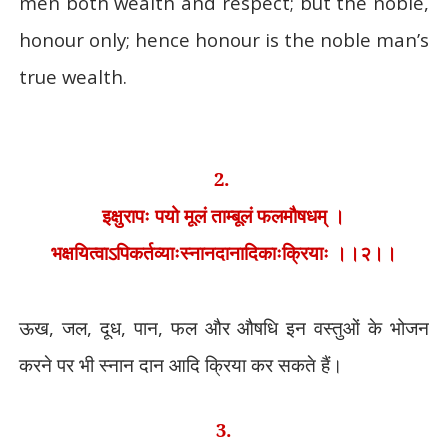
men both wealth and respect; but the noble,
honour only; hence honour is the noble man’s
true wealth.
2.
इक्षुरापः पयो मूलं ताम्बूलं फलमौषधम् ।
भक्षयित्वाऽपिकर्तव्याःस्नानदानादिकाःक्रियाः ।।२।।
ऊख
,
जल
,
दूध
,
पान
,
फल और औषधि इन वस्तुओं के भोजन
करने पर भी स्नान दान आदि क्रिया कर सकते हैं।
3.