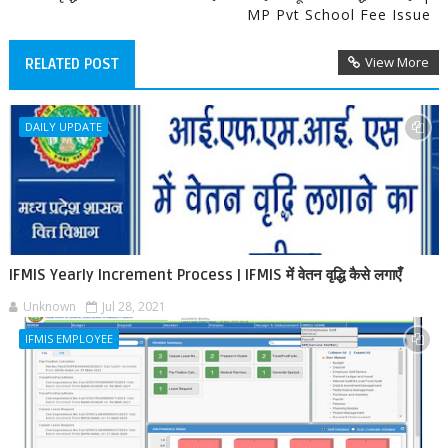
MP Pvt School Fee Issue
View More
RELATED POST
DAILY UPDATE
IFMIS Yearly Increment Process | IFMIS में वेतन वृद्धि कैसे लगाएँ
Unknown
Jul 28, 2021
IFMIS EMPLOYEE