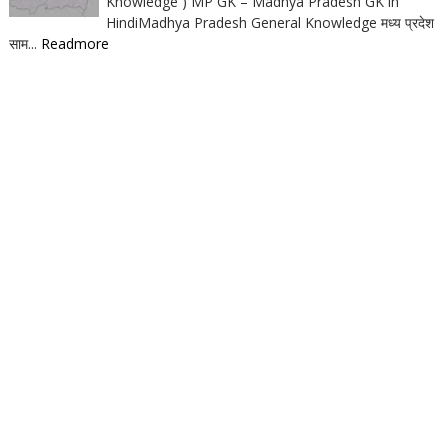
Knowledge ) MP GK – Madhya Pradesh GK in
HindiMadhya Pradesh General Knowledge मध्य प्रदेश
साम...
Readmore