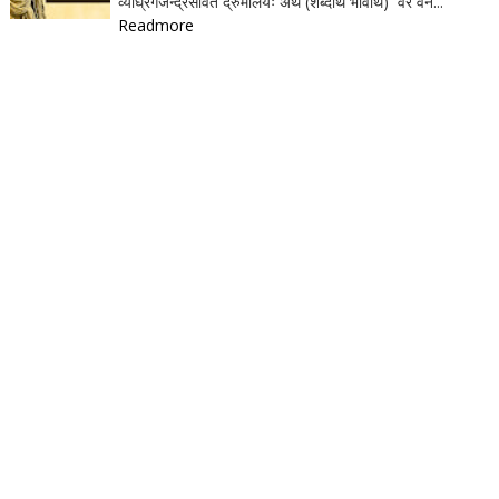
व्याघ्रगजेन्द्रसेवितं द्रुमालयः अर्थ (शब्दार्थ भावार्थ) वरं वन...
Readmore