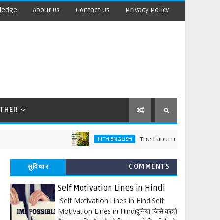
ledge
About Us
Contact Us
Privacy Policy
THER
The Laburnum Top Words Meaning 
11TH ENGLISH
सुविचार
COMMENTS
Self Motivation Lines in Hindi
Self Motivation Lines in HindiSelf
Motivation Lines in Hindiदुनिया जिसे कहते