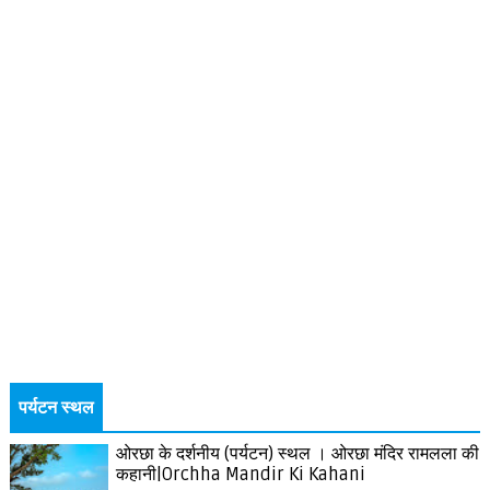
पर्यटन स्थल
ओरछा के दर्शनीय (पर्यटन) स्थल । ओरछा मंदिर रामलला की
कहानी|Orchha Mandir Ki Kahani