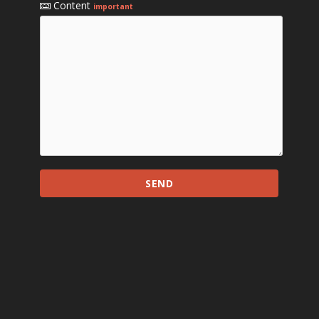
Content
important