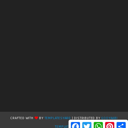
CRAFTED WITH
BY
TEMPLATESYARD
| DISTRIBUTED BY
GOOYAABI
F
T
W
P
S
TEMPLATES