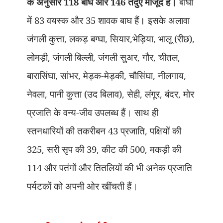
के अनुसार 118 बाघ और 146 तेंदुए मौजूद हैं।
बाघों
में 83 वयस्क और 35 शावक बाघ हैं। इसके अलावा
जंगली कुत्ता
,
लकड़ बग्घा
,
सियार
,
भेड़िया
,
भालू (रीछ)
,
लोमड़ी
,
जंगली बिल्ली
,
जंगली सुअर
,
गौर
,
चीतल
,
बारासिंघा
,
सांभर
,
मेड़क-मेड़की
,
चौसिंघा
,
नीलगाय
,
नेवला
,
पानी कुत्ता (उद बिलाव)
,
सेही
,
लंगूर
,
बंदर
,
मोर
प्रजाति के वन्य-जीव उपलब्ध हैं। साथ ही
स्तनधारियों की तकरीबन 43 प्रजाति
,
पक्षियों की
325
,
सरी सृप की 39
,
कीट की 500
,
मकड़ी की
114 और पतंगों और तितलियों की भी अनेक प्रजाति
पर्यटकों को अपनी ओर खींचती हैं।