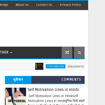
ledge
About Us
Contact Us
Privacy Policy
THER
Discovering Tut: The Saga Conti
11TH ENGLISH
सुविचार
COMMENTS
Self Motivation Lines in Hindi
Self Motivation Lines in HindiSelf
Motivation Lines in Hindiदुनिया जिसे कहते