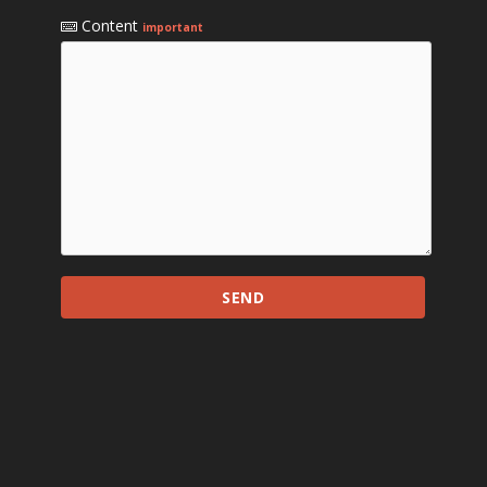
Content
important