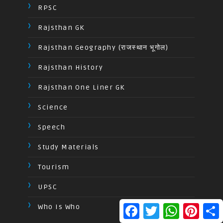
RPSC
Rajsthan GK
Rajsthan Geography (राजस्थान भूगोल)
Rajsthan History
Rajsthan One Liner GK
Science
Speech
Study Materials
Tourism
UPSC
F
T
W
P
S
Who Is Who
a
w
h
i
h
c
i
a
n
a