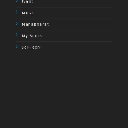
Jyanti
MPGK
MahaBharat
My Books
Sci-Tech