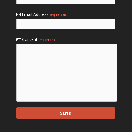
Email Address
important
Content
important