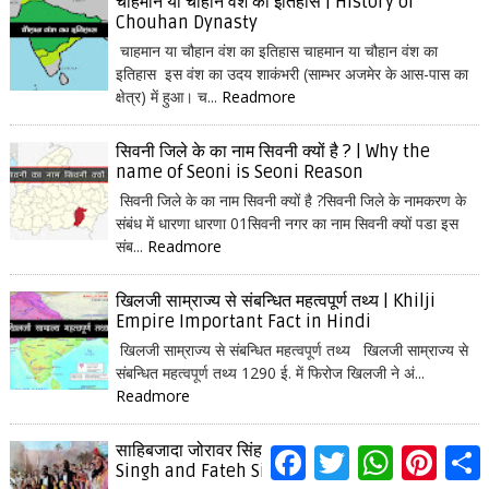
चाहमान या चौहान वंश का इतिहास | History of
Chouhan Dynasty
चाहमान या चौहान वंश का इतिहास चाहमान या चौहान वंश का
इतिहास इस वंश का उदय शाकंभरी (साम्भर अजमेर के आस-पास का
क्षेत्र) में हुआ। च...
Readmore
सिवनी जिले के का नाम सिवनी क्यों है ? | Why the
name of Seoni is Seoni Reason
सिवनी जिले के का नाम सिवनी क्यों है ?सिवनी जिले के नामकरण के
संबंध में धारणा धारणा 01सिवनी नगर का नाम सिवनी क्यों पडा इस
संब...
Readmore
खिलजी साम्राज्य से संबन्धित महत्वपूर्ण तथ्य | Khilji
Empire Important Fact in Hindi
खिलजी साम्राज्य से संबन्धित महत्वपूर्ण तथ्य खिलजी साम्राज्य से
संबन्धित महत्वपूर्ण तथ्य 1290 ई. में फिरोज खिलजी ने अं...
Readmore
साहिबजादा जोरावर सिंह और फतेह सिंह कौन थे | Joravar
F
T
W
P
S
a
w
h
i
h
Singh and Fateh Singh in Hindi
c
i
a
n
a