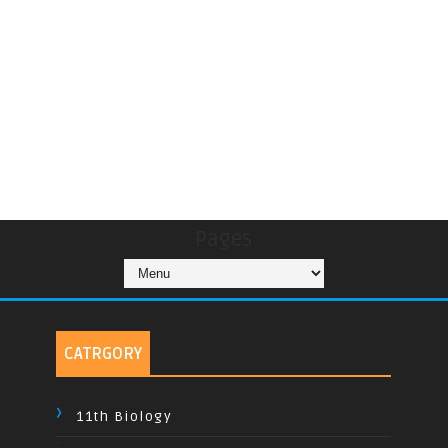
Pages
CATRGORY
11th Biology