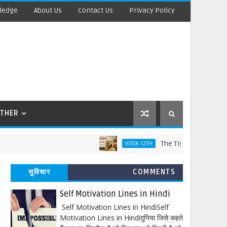
ledge
About Us
Contact Us
Privacy Policy
THER
The Tiger King Words Meanin
VISTA 12TH
सुविचार
COMMENTS
Self Motivation Lines in Hindi
Self Motivation Lines in HindiSelf
Motivation Lines in Hindiदुनिया जिसे कहते