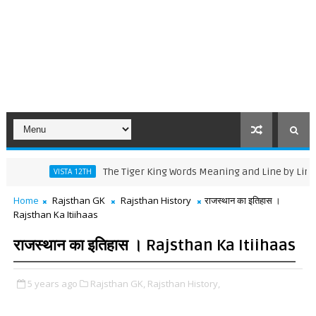
The Tiger King Words Meaning and Line by Line Translat
VISTA 12TH
Home
Rajsthan GK
Rajsthan History
राजस्थान का इतिहास ।
Rajsthan Ka Itiihaas
राजस्थान का इतिहास । Rajsthan Ka Itiihaas
5 years ago
Rajsthan GK,
Rajsthan History,