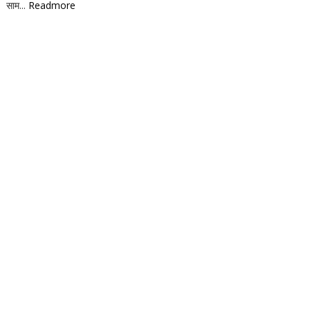
साम...
Readmore