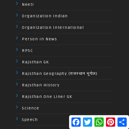
Neeti
Organization Indian
Organization International
Person In News
RPSC
Rajsthan GK
Rajsthan Geography (राजस्थान भूगोल)
Rajsthan History
Rajsthan One Liner GK
Science
F
T
W
P
S
Speech
a
w
h
i
h
c
i
a
n
a