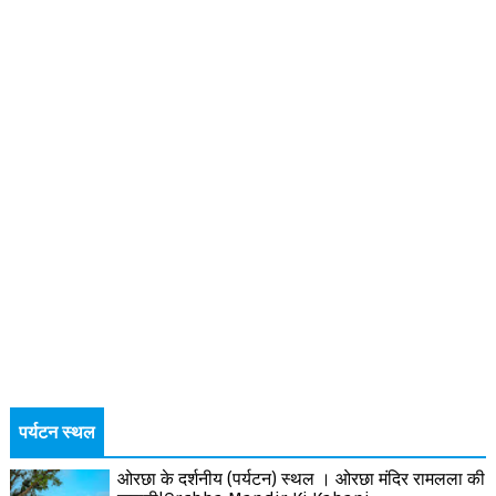
पर्यटन स्थल
ओरछा के दर्शनीय (पर्यटन) स्थल । ओरछा मंदिर रामलला की