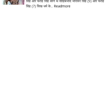
सिंह और फतेह सिंह कौन थे साहिबजादे जोरावर सिंह (9) और फतेह
सिंह (7) सिख धर्म के...
Readmore