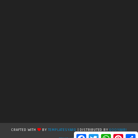
CRAFTED WITH
BY
TEMPLATESYARD
| DISTRIBUTED BY
GOOYAABI
F
T
W
P
S