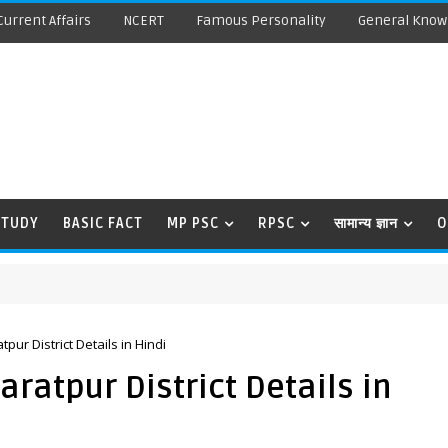
Current Affairs
NCERT
Famous Personality
General Know
STUDY
BASIC FACT
MP PSC
RPSC
सामान्य ज्ञान
O
atpur District Details in Hindi
Bharatpur District Details in