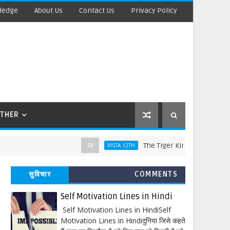
ledge
About Us
Contact Us
Privacy Policy
THER
The Tiger King Words Meaning and 
VISTA 12TH
सुविचार
COMMENTS
Self Motivation Lines in Hindi
Self Motivation Lines in HindiSelf
Motivation Lines in Hindiदुनिया जिसे कहते