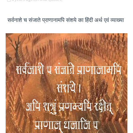
सर्वनाशे च संजाते प्राणानामपि संशये का हिंदी अर्थ एवं व्याख्या