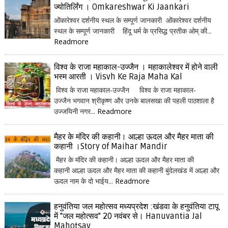
ज्योतिर्लिंग । Omkareshwar Ki Jaankari
ओंकारेश्वर दर्शनीय स्थल के सम्पूर्ण जानकारी ओंकारेश्वर दर्शनीय
स्थल के सम्पूर्ण जानकारी हिंदू धर्म के प्रसिद्ध प्रतीक ओम् की...
Readmore
विश्व के राजा महाकाल-उज्जैन । महाकालेश्वर में होने वाली
भस्म आरती । Visvh Ke Raja Maha Kal
विश्व के राजा महाकाल-उज्जैन विश्व के राजा महाकाल-
उज्जैन भगवान श्रीकृष्ण और उनके बालसखा की पहली पाठशाला है
उज्जयिनी नगर...
Readmore
मैहर के मंदिर की कहानी। आल्हा ऊदल और मैहर माता की
कहानी ।Story of Maihar Mandir
मैहर के मंदिर की कहानी। आल्हा ऊदल और मैहर माता की
कहानी आल्हा ऊदल और मैहर माता की कहानी बुंदेलखंड में आल्हा और
ऊदल नाम के दो भाईय...
Readmore
हनुवंतिया जल महोत्सव मध्यप्रदेश :खंडवा के हनुवंतिया टापू
में "जल महोत्सव" 20 नवंबर से। Hanuvantia Jal
Mahotsav