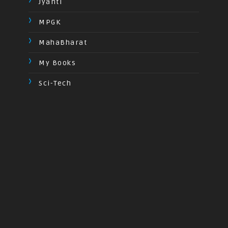
Jyanti
MPGK
MahaBharat
My Books
Sci-Tech