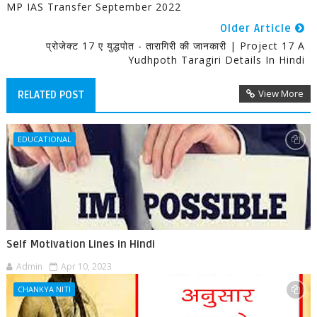
MP IAS Transfer September 2022
Older Article
प्रोजेक्ट 17 ए युद्धपोत - तारागिरी की जानकारी | Project 17 A
Yudhpoth Taragiri Details In Hindi
View More
RELATED POST
EDUCATIONAL
Self Motivation Lines in Hindi
Admin
Apr 10, 2023
CHANKYA NITI